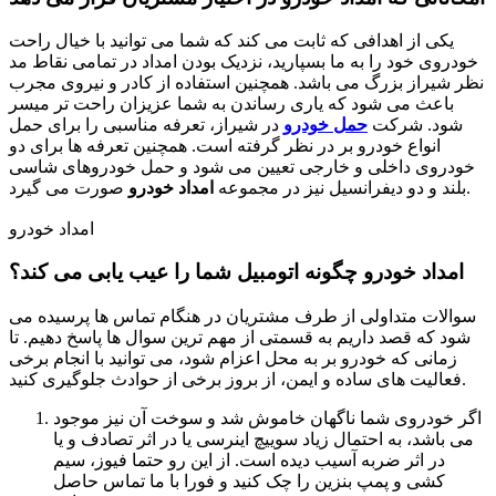
یکی از اهدافی که ثابت می کند که شما می توانید با خیال راحت
خودروی خود را به ما بسپارید، نزدیک بودن امداد در تمامی نقاط مد
نظر شیراز بزرگ می باشد. همچنین استفاده از کادر و نیروی مجرب
باعث می شود که یاری رساندن به شما عزیزان راحت تر میسر
شود. شرکت
حمل خودرو
در شیراز، تعرفه مناسبی را برای حمل
انواع خودرو بر در نظر گرفته است. همچنین تعرفه ها برای دو
خودروی داخلی و خارجی تعیین می شود و حمل خودروهای شاسی
صورت می گیرد.
بلند و دو دیفرانسیل نیز در مجموعه
امداد خودرو
امداد خودرو
امداد خودرو چگونه اتومبیل شما را عیب یابی می کند؟
سوالات متداولی از طرف مشتریان در هنگام تماس ها پرسیده می
شود که قصد داریم به قسمتی از مهم ترین سوال ها پاسخ دهیم. تا
زمانی که خودرو بر به محل اعزام شود، می توانید با انجام برخی
فعالیت های ساده و ایمن، از بروز برخی از حوادث جلوگیری کنید.
اگر خودروی شما ناگهان خاموش شد و سوخت آن نیز موجود
می باشد، به احتمال زیاد سوییچ اینرسی یا در اثر تصادف و یا
در اثر ضربه آسیب دیده است. از این رو حتما فیوز، سیم
کشی و پمپ بنزین را چک کنید و فورا با ما تماس حاصل