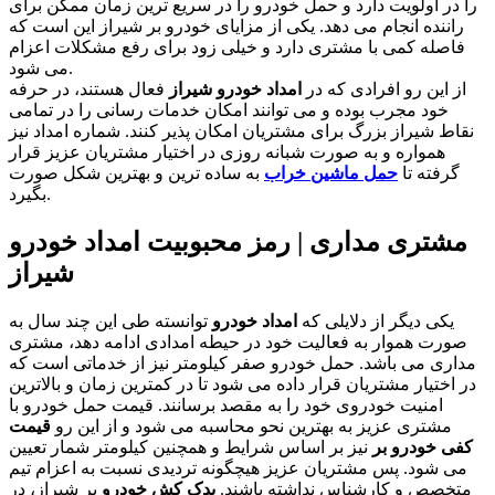
را در اولویت دارد و حمل خودرو را در سریع ترین زمان ممکن برای
راننده انجام می دهد. یکی از مزایای خودرو بر شیراز این است که
فاصله کمی با مشتری دارد و خیلی زود برای رفع مشکلات اعزام
می شود.
از این رو افرادی که در
امداد خودرو شیراز
فعال هستند، در حرفه
خود مجرب بوده و می توانند امکان خدمات رسانی را در تمامی
نقاط شیراز بزرگ برای مشتریان امکان پذیر کنند. شماره امداد نیز
همواره و به صورت شبانه روزی در اختیار مشتریان عزیز قرار
گرفته تا
حمل ماشین خراب
به ساده ترین و بهترین شکل صورت
بگیرد.
مشتری مداری | رمز محبوبیت امداد خودرو
شیراز
یکی دیگر از دلایلی که
امداد خودرو
توانسته طی این چند سال به
صورت هموار به فعالیت خود در حیطه امدادی ادامه دهد، مشتری
مداری می باشد. حمل خودرو صفر کیلومتر نیز از خدماتی است که
در اختیار مشتریان قرار داده می شود تا در کمترین زمان و بالاترین
امنیت خودروی خود را به مقصد برسانند. قیمت حمل خودرو با
مشتری عزیز به بهترین نحو محاسبه می شود و از این رو
قیمت
کفی خودرو بر
نیز بر اساس شرایط و همچنین کیلومتر شمار تعیین
می شود. پس مشتریان عزیز هیچگونه تردیدی نسبت به اعزام تیم
متخصص و کارشناس نداشته باشند.
یدک کش خودرو
بر شیراز، در