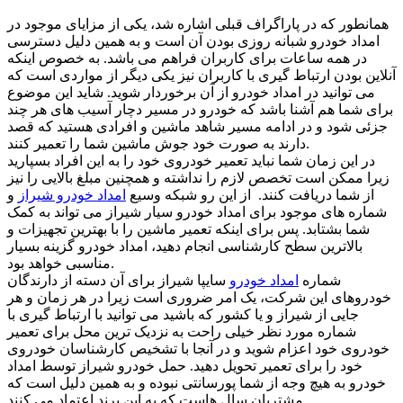
همانطور که در پاراگراف قبلی اشاره شد، یکی از مزایای موجود در
امداد خودرو شبانه روزی بودن آن است و به همین دلیل دسترسی
در همه ساعات برای کاربران فراهم می باشد. به خصوص اینکه
آنلاین بودن ارتباط گیری با کاربران نیز یکی دیگر از مواردی است که
می توانید در امداد خودرو از آن برخوردار شوید. شاید این موضوع
برای شما هم آشنا باشد که خودرو در مسیر دچار آسیب های هر چند
جزئی شود و در ادامه مسیر شاهد ماشین و افرادی هستید که قصد
دارند به صورت خود جوش ماشین شما را تعمیر کنند.
در این زمان شما نباید تعمیر خودروی خود را به این افراد بسپارید
زیرا ممکن است تخصص لازم را نداشته و همچنین مبلغ بالایی را نیز
از شما دریافت کنند. از این رو شبکه وسیع
امداد خودرو شیراز
و
شماره های موجود برای امداد خودرو سیار شیراز می تواند به کمک
شما بشتابد. پس برای اینکه تعمیر ماشین را با بهترین تجهیزات و
بالاترین سطح کارشناسی انجام دهید، امداد خودرو گزینه بسیار
مناسبی خواهد بود.
شماره
امداد خودرو
سایپا شیراز برای آن دسته از دارندگان
خودروهای این شرکت، یک امر ضروری است زیرا در هر زمان و هر
جایی از شیراز و یا کشور که باشید می توانید با ارتباط گیری با
شماره مورد نظر خیلی راحت به نزدیک ترین محل برای تعمیر
خودروی خود اعزام شوید و در آنجا با تشخیص کارشناسان خودروی
خود را برای تعمیر تحویل دهید. حمل خودرو شیراز توسط امداد
خودرو به هیچ وجه از شما پورسانتی نبوده و به همین دلیل است که
مشتریان سال هاست که به این برند اعتماد می کنند.