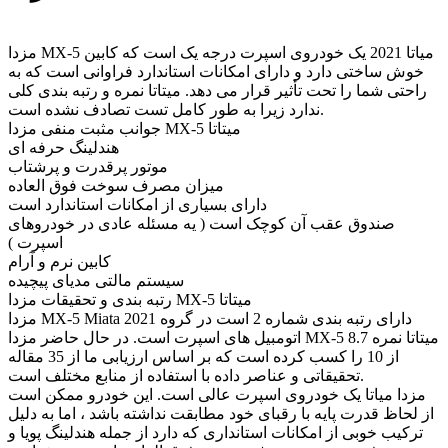
مزدا MX-5 میاتا 2021 یک خودروی اسپرت درجه یک است که کابین
خوش ساختی دارد و دارای امکانات استاندارد فراوانی است که به
راحتی شما را تحت تأثیر قرار می دهد. میتاتا نمره و رتبه بندی کلی
ندارد زیرا به طور کامل تست تصادف نشده است.
جوانب مثبت منفی مزدا MX-5 میتاتا
هندلینگ حرفه ای
موتور پرقدرت و پرشتاب
میزان مصرف سوخت فوق العاده
دارای بسیاری از امکانات استاندارد است
صندوق عقب آن کوچک است ( یه مسئله عادی در خودروهای
اسپرت )
کابین نرم و آرام
سیستم مالتی مدیای پیچیده
رتبه بندی و تحقیقات مزدا MX-5 میتاتا
مزدا MX-5 Miata 2021 دارای رتبه بندی شماره 2 است در گروه
اتومبیل های اسپرت است. در حال حاضر مزدا MX-5 میتاتا نمره 8.7
از 10 را کسب کرده است که بر اساس ارزیابی ما از 35 مقاله
تحقیقاتی و عناصر داده با استفاده از منابع مختلف است.
مزدا میاتا یک خودروی اسپرت عالی است. این خودرو ممکن است
از لحاظ قدرت پایه با رقبای خود مطابقت نداشته باشد ، اما به دلیل
ترکیب خوبی از امکانات استانداری که دارد از جمله هندلینگ پویا و