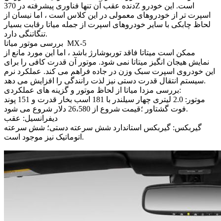
دنده عقب آن تنها فناوری پیشرفته در 370Z است. این خودرو
اسپرت تر از خودروهای معمولی در این کلاس است ، اما نیسان از
لحاظ چابکی با سایر خودروهای اسپرت از جمله میاتا رقابت بسیار
تنگاتنگی دارد.
بررسی موتور میاتا MX-5
ممکن است میتاتا فاقد توربوشارژ باشد ، اما این مورد مانع از
نمایش هیجان انگیز میتاتا نمی شود. موتور آن قدرت کافی را برای
این خودروی اسپرت سبک وزن در جاده فراهم می کند. عملکرد نرم
سیستم انتقال قدرت دستی نیز لذت رانندگی را افزایش می دهد.
بررسی مزدا میاتا از لحاظ موتور و گزینه های عملکردی:
موتور: 2.0 لیتری چهار سیلندر با 181 اسب بخار قدرت و 151 پوند
فوت گشتاور ؛قیمت شروع از 26،580 دلار شروع می شود.
دیفرانسیل: عقب
گیربکس: گیربکس استاندارد شش سرعته دستی؛ شش سرعته
اتوماتیک نیز موجود است.