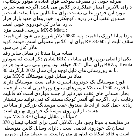
صرفه جویی در مصرف سوخت فوق العاده با موتور پرشتاب ،
دارای بالاترین امتیاز عملکرد در کلاس می باشد. اگرچه همه چیز در
مورد این خودرو عالی نیست: برای مثالکابین میاتا سفت است و
صندوق عقب آن در ردیف کوچکترین خودروهای جدید بازار قرار
دارد اما در کل خودروی خوبی است.
بررسی قیمت مزدا MX-5 Miata :
مزدا میاتا کروک با قیمت پایه 26830 دلار شروع می شود. این قیمت
برای این کلاس معمولی است. قیمت کوپه RF سقف ثابت از 33.045
دلار آغاز می شود.
مقایه مزدا میتاتا در مقابل سایر رقبا
شایان ذکر است که سوبارو BRZ ، یکی از اصلی ترین رقبای میاتا ،
برای سال 2021 خواهد بود. پیش بینی می شود هر دو BRZ و Toyota
86 با به روزرسانی های قابل توجه برای سال 2022 بازگردند.
مزدا MX-5 میاتا در مقابل فورد موستانگ
فورد موستانگ یک خودروی اسپرت عالی است. موستانگ دارای
موتورهای متنوع و پرقدرتی است ، از جمله V8 با قدرت 760 اسب
بخار. صندلی های عقب فورد نیز از جمله مواردی است که قابلیت
رقابت دارد ، اگرچه آنها آنقدر کوچک هستند که نمی توانید سرنشینان
زیادی حمل کنید. از لحاظ صندوق عقب موستانگ بزرگتر از میاتا نیز
هست. از این روی موستانگ خودروی بهتری است.
مزدا MX-5 میاتا در مقابل نیسان 370Z
دلایل کمی برای انتخاب نیسان 370Z در مقایسه با میاتا وجود دارد.
نیسان یک خودروی قدیمی است ، دارای وسایل کابین متوسطی
است و فاقد امکانات فناوری مدرن است. به عنوان مثال ، دوربین