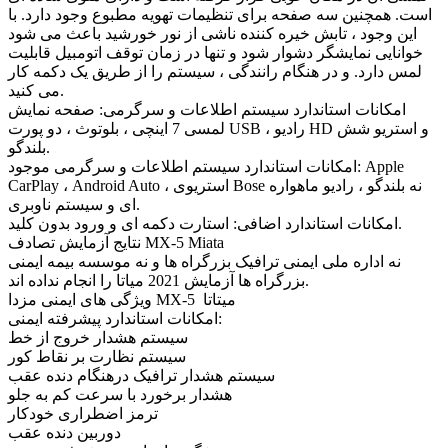
است. همچنین سه صفحه برای تنظیمات تهویه مطبوع وجود دارد. با
این وجود ، تابش خیره کننده ناشی از نور خورشید باعث می شود
خوانایی نمایشگر دشوار شود و تنها در زمان توقف اتومبیل قابلیت
لمس دارد. و در هنگام رانندگی ، سیستم را از طریق یک دکمه کار
می کنید.
امکانات استاندارد سیستم اطلاعات و سرگرمی: صفحه نمایش
لمسی 7 اینچی ، بلوتوث ، دو پورت USB ، رادیو HD و استریو شش
بلندگو.
امکانات استاندارد سیستم اطلاعات و سرگرمی موجود: Apple
CarPlay ، Android Auto ، استریوی Bose نه بلندگو ، رادیو ماهواره
ای و سیستم ناوبری.
امکانات استاندارد اضافی: استارت دکمه ای و ورود بدون کلید.
نتایج آزمایش تصادف MX-5 Miata
نه اداره ملی ایمنی ترافیک بزرگراه ها و نه موسسه بیمه ایمنی
بزرگراه ها آزمایش 2021 میاتا را انجام نداده اند.
ویژگی های ایمنی مزدا MX-5 میتاتا
امکانات استاندارد پیشرفته ایمنی:
سیستم هشدار خروج از خط
سیستم نظارت بر نقاط کور
سیستم هشدار ترافیک درهنگام دنده عقب
هشدار برخورد با سرعت کم به جلو
ترمز اضطراری خودکار
دوربین دنده عقب