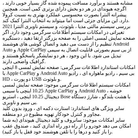
مشابه هستند و برآورد مسافت پیموده شده گاز بسیار خوبی دارند ،
اگرچه هیوندای در هر دو بخش دارای برتری کمی است. همچنین
پیشرانه النترا بصورت محسوسی عملکرد بهتری به نسبت کرولا
دارد. این مزایای جزئی است اما میتواند به انتخاب النترا کمک کند.
بررسی سیستم مالتی مدیا ، بلوتوث، و سیستم ناوبری النترا 2021
تغیراتی در امکانات سیستم اطلاعات سرگرمی وجود دارد. اگر
صفحه نمایش لمسی اصلی را به صفحه بزرگتر ارتقا دهید ، دستگیره
تنظیم را از دست می دهید و اتصال گوشی های هوشمند Android
Auto و Apple CarPlay از بی سیم بصورتی قابلیت اتصال به سیمی
تبدیل می شود. با این وجود ، هر دو نمایشگر پاسخگو هستند و
گرافیک واضحی دارند.
امکانات استاندارد اطلاعات سرگرمی: صفحه نمایش لمسی 8 اینچی
با Apple CarPlay و Android Auto بی سیم ، رادیو ماهواره ای ، رادیو
HD ، دو پورت USB و بلوتوث.
امکانات سیستم اطلاعات سرگرمی موجود: صفحه نمایش لمسی
10.25 اینچی با سیمی Apple CarPlay و Android Auto ، خوشه
دیجیتال 10.25 اینچی ، استریو Bose با هشت بلندگو ، شارژ دستگاه
بی سیم و ناوبری.
سایر ویژگی های استاندارد: استارت دکمه ای ، ورود بدون کلید
مجاور و کنترل خودکار تهویه مطبوع در دو منطقه.
سایر امکانات موجود: سانروف و کلید دیجیتال هیوندای (به شما
امکان می دهد خودرو را از راه دور راه اندازی کنید ، صندوق عقب
را باز کنید و درها را با تلفن هوشمند خود قفل یا باز کنید).