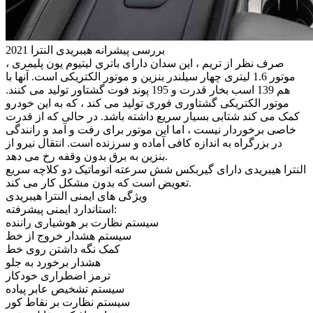
بررسی پیشرانه هیبریدی النترا 2021
صرف نظر از تریم ، این سدان دارای باتری لیتیوم یون پلیمری ،
موتور 1.6 لیتری چهار سیلندر بنزین و موتور الکتریکی است. آنها با
هم 139 اسب بخار قدرت و 195 پوند فوت گشتاور تولید می کنند.
موتور الکتریکی گشتاوری فوری تولید می کند ، که به این خودرو
کمک می کند شتابی بسیار سریع داشته باشد. در حالی که از قدرت
خاصی برخوردار نیست ، اما این موتور برای رفت و آمد و رانندگی
در بزرگراه به اندازه کافی آماده و سرزنده است. انتقال نیرو از
بنزین به برق بدون وقفه رخ می دهد.
النترا هیبریدی دارای گیربکس شش سرعته اتوماتیک دو کلاچه سریع
تعویض است که بدون مشکل کار می کند.
ویژگی های ایمنی النترا هیبریدی
استاندارد ایمنی پیشرفته:
سیستم نظارت بر هوشیاری راننده
سیستم هشدار خروج از خط
کمک نگه داشتن روی خط
هشدار برخورد به جلو
ترمز اضطراری خودکار
سیستم تشخیص عابر پیاده
سیستم نظارت بر نقاط کور