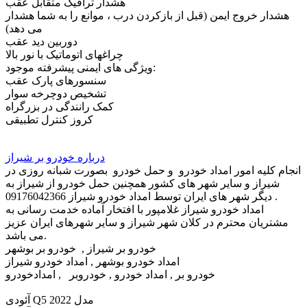
هشدار ترافیک متقابل عقب
هشدار خروج ایمن (قبل از بازکردن درب ، موانع را به شما هشدار
می دهد)
دوربین دید عقب
چراغهای اتوماتیک با نور بالا
ویژگی های ایمنی پیشرفته موجود:
سنسورهای پارک عقب
تشخیص دوچرخه سوار
کمک رانندگی در بزرگراه
کروز کنترل تطبیقی
درباره خودرو بر شیراز
انجام کلیه امور امداد خودرو و حمل خودرو بصورت شبانه روزی در
شیراز و سایر شهر های کشور همچنین حمل خودرو از شیراز به
دیگر شهر های ایران توسط امداد خودرو شیراز 09176042366 .
امداد خودرو شیراز غلامپور با افتخار آماده خدمت رسانی به
مشتریان محترم در کلان شهر شیراز و سایر شهرهای ایران عزیز
می باشد.
خودرو بر شیراز , خودرو بر بوشهر
امداد خودرو بوشهر , امداد خودرو شیراز
خودرو بر , امداد خودرو , خودروبر , امدادخودرو
آئودی Q5 مدل 2022