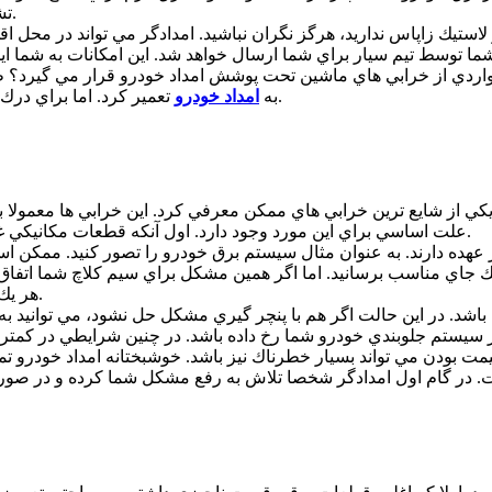
تشخيص داده و در صورت امكان آن را در محل براي شما تعمير مي كند.
استيك زاپاس نداريد، هرگز نگران نباشيد. امدادگر مي تواند در محل ا
اردي از خرابي هاي ماشين تحت پوشش امداد خودرو قرار مي گيرد؟ طب
تعمير كرد. اما براي درك بهتر اين موضوع بهتر است با هر يك از اين خرابي ها بيشتر آشنا شويم.
به
امداد خودرو
كي از شايع ترين خرابي هاي ممكن معرفي كرد. اين خرابي ها معمولا ب
علت اساسي براي اين مورد وجود دارد. اول آنكه قطعات مكانيكي غالبا بسيار حياتي بوده و دوم آنكه قيمت اين قطعات بسيار گران است.
هده دارند. به عنوان مثال سيستم برق خودرو را تصور كنيد. ممكن اس
ه يك جاي مناسب برسانيد. اما اگر همين مشكل براي سيم كلاچ شما اتفاق
هر يك متر رانندگي مي تواند براي سلامت ماشين و خود شما خطرناك باشد.
د. در اين حالت اگر هم با پنچر گيري مشكل حل نشود، مي توانيد به پ
 بودن مي تواند بسيار خطرناك نيز باشد. خوشبختانه امداد خودرو تمرك