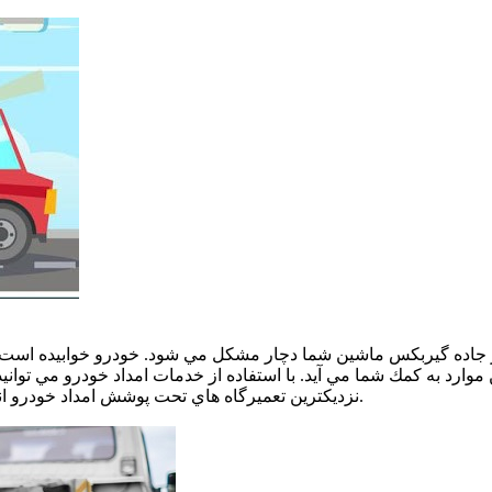
 در جاده گيربكس ماشين شما دچار مشكل مي شود. خودرو خوابيده است و 
 موارد به كمك شما مي آيد. با استفاده از خدمات امداد خودرو مي تواني
نزديكترين تعميرگاه هاي تحت پوشش امداد خودرو انتقال دهيد. لازم است تا كمي بيشتر با خدمات امداد خودرو آشنا شويم.