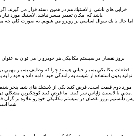
خرابي هاي ناشي از لاستيك هم در همين دسته قرار مي گيرند. اگر ل
باشد كه امكان تعمير ميسر نباشد، لاستيك مورد نياز شما توسط تيم سيار براي شما ارسال خواهد شد. اين امكانات به شما اين قدرت را مي دهد كه بدون توقف بتوانيد به مسير خودتان ادامه دهيد.
اما حال با يك سوال اساسي تر روبرو مي شويم. به صورت كلي چه مو
بروز نقصان در سيستم مكانيكي هر خودرو را مي توان به عنوان ي
قطعات مكانيكي بسيار حياتي هستند چرا كه وظايف بسيار مهمي بر ع
توانيد بدون استفاده از شيشه به رانندگي خود ادامه داده و خود را ب
مورد دوم قيمت است. فرض كنيد يكي از لاستيك هاي شما پنچر شده باش
مدتي با لاستيك زاپاس سر كنيد. اما فرض كنيد كوچكترين مشكلي در سيستم جلوبندي خودرو شما رخ داده باشد. در چنين شرايطي در كمترين حالت تعمير ماشين میلیون ها تومان براي شما هزينه خواهد داشت.
پس دانستيم بروز نقصان در سيستم مكانيكي خودرو علاوه بر گران قيمت
شما است. در گام اول امدادگر شخصا تلاش به رفع مشكل شما كرده و در صورت نياز خودرو شما را بدون خطر و دردسر به تعميرگاه انتقال مي دهد.