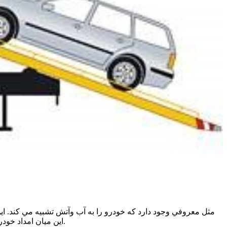
مثل معروفي وجود دارد كه خودرو را به آب وآتش تشبيه مي كند. 
اين ميان امداد خودرو چه جايگاهي دارد؟ يك راه بسيار مرسوم در رابطه با خرابي خودرو، بردن آن به تعميرگاه است. در اغلب موارد هم اين روش جواب مي دهد.