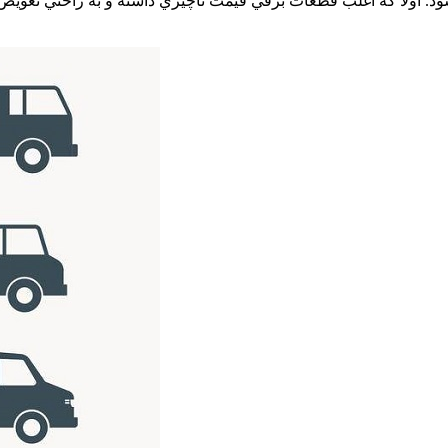
ولا كه اغلب قطعات برقي قيمت ناچيزي داشته و به راحتي تعويض مي ش