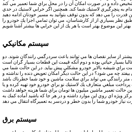
قدام به پنچرگيري لاستيك شما كند. همچنين اگر خرابي لاستيك در حدي
ق نظر بسياري از از كارشناسان، مي توان تمامي اجزا يك خودرو را
سيستم مكانيكي
يشتر از ساير نقصان ها مي توانند باعث سردرگمي رانندگان شوند. دو
ت براي شيشه بالابر خودرو مشكلي پيش بيايد. در اين حالت شما مي
 بيفتد چه مي شود؟ در اين حالت ديگر امكان تعويض دنده را نداشته و
رداخت مبلغي متعارف يك لاستيك نو براي خودرو خود تهيه كرده و يا
ز ويژه اي روي اين موارد داشته و در هر جا كه باشيد آماده كمك به
سيستم برق