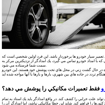
 تعمير سيار خودرو ها برخوردار باشد. اين فرد اولين شخصي است كه
 كه با امداد خودرو تماس مي گيرد، يك امدادگر از نزديكترين مركز به
سمت شما فرستاده مي شود.
مواره در حال گشت زني در محل هاي تحت پوشش خود هستند. اين خودرو
و
فقط تعميرات مكانيكي را پوشش مي دهد؟
اند علت خرابي را كشف كند. در واقع امدادگر بايد يك استاد به تمام
ورها را فراهم كند. شايد اين خطا مكانيكي نباشد، اما امدادگر آن را