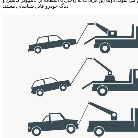
وند. دوما اين ايرادات به راحتي با استفاده از كامپيوتر ماشين و
دياگ خودرو قابل شناسايي هستند.