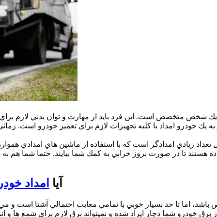
 يك شخص متخصص است. اين فرد بايد از مهارت و توان بدني لازم براي
ه يك خودرو امداد با كليه تجهيزات لازم براي تعمير خودرو است. زماني
مل تعداد زيادي امدادگر است كه با استفاده از ماشين هاي امدادي ه
آيا
امداد خودر
شد، اما تا حد بسيار خوبي با تمامي معايب احتمالي آشنا است و مي تو
 خودرو شما دچار ايراد شده و نميتواند برق لازم براي شمع ها و انژكت