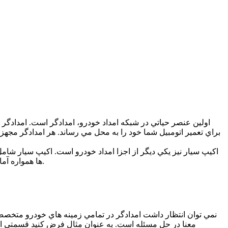
اولين عنصر حياتي در شبكه امداد خودرو، امدادگر است. امدادگر
براي تعمير اتومبيل شما خود را به محل مي رساند. هر امدادگر مجهز ب
اكيپ سيار نيز يكي ديگر از اجزا امداد خودرو است. اكيپ سيار شا
ها همواره آماده هستند تا در صورت بروز خرابي به كمك شما بيايند. حتما شما هم به هنگام تردد در جاده هاي بين شهري، بارها و بارها با آنها مواجه شده ايد.
نمي توان انتظار داشت امدادگر در تمامي زمينه هاي خودرو متخصص با
معنا در حل مسئله است. به عنوان مثال فرض كنيد قسمتي از برق