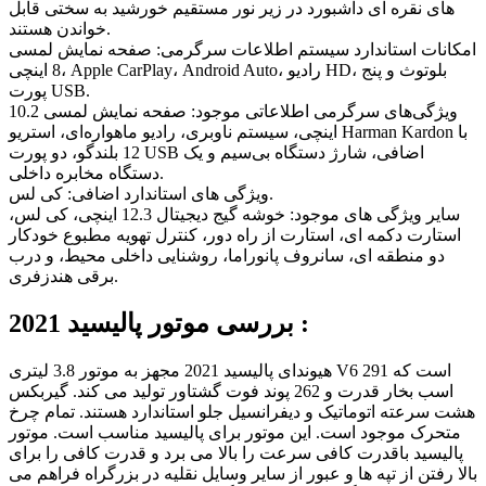
های نقره ای داشبورد در زیر نور مستقیم خورشید به سختی قابل
خواندن هستند.
امکانات استاندارد سیستم اطلاعات سرگرمی: صفحه نمایش لمسی
8 اینچی، Apple CarPlay، Android Auto، رادیو HD، بلوتوث و پنج
پورت USB.
ویژگی‌های سرگرمی اطلاعاتی موجود: صفحه نمایش لمسی 10.2
اینچی، سیستم ناوبری، رادیو ماهواره‌ای، استریو Harman Kardon با
12 بلندگو، دو پورت USB اضافی، شارژ دستگاه بی‌سیم و یک
دستگاه مخابره داخلی.
ویژگی های استاندارد اضافی: کی لس.
سایر ویژگی های موجود: خوشه گیج دیجیتال 12.3 اینچی، کی لس،
استارت دکمه ای، استارت از راه دور، کنترل تهویه مطبوع خودکار
دو منطقه ای، سانروف پانوراما، روشنایی داخلی محیط، و درب
برقی هندزفری.
بررسی موتور پالیسید 2021 :
هیوندای پالیسید 2021 مجهز به موتور 3.8 لیتری V6 است که 291
اسب بخار قدرت و 262 پوند فوت گشتاور تولید می کند. گیربکس
هشت سرعته اتوماتیک و دیفرانسیل جلو استاندارد هستند. تمام چرخ
متحرک موجود است. این موتور برای پالیسید مناسب است. موتور
پالیسید باقدرت کافی سرعت را بالا می برد و قدرت کافی را برای
بالا رفتن از تپه ها و عبور از سایر وسایل نقلیه در بزرگراه فراهم می