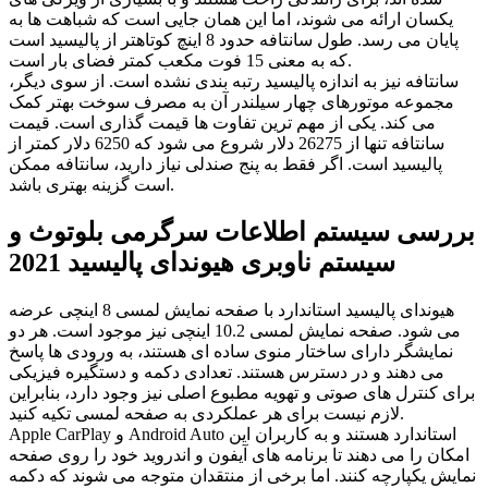
یکسان ارائه می شوند، اما این همان جایی است که شباهت ها به
پایان می رسد. طول سانتافه حدود 8 اینچ کوتاهتر از پالیسید است
که به معنی 15 فوت مکعب کمتر فضای بار است.
سانتافه نیز به اندازه پالیسید رتبه بندی نشده است. از سوی دیگر،
مجموعه موتورهای چهار سیلندر آن به مصرف سوخت بهتر کمک
می کند. یکی از مهم ترین تفاوت ها قیمت گذاری است. قیمت
سانتافه تنها از 26275 دلار شروع می شود که 6250 دلار کمتر از
پالیسید است. اگر فقط به پنج صندلی نیاز دارید، سانتافه ممکن
است گزینه بهتری باشد.
بررسی سیستم اطلاعات سرگرمی بلوتوث و
سیستم ناوبری هیوندای پالیسید 2021
هیوندای پالیسید استاندارد با صفحه نمایش لمسی 8 اینچی عرضه
می شود. صفحه نمایش لمسی 10.2 اینچی نیز موجود است. هر دو
نمایشگر دارای ساختار منوی ساده ای هستند، به ورودی ها پاسخ
می دهند و در دسترس هستند. تعدادی دکمه و دستگیره فیزیکی
برای کنترل های صوتی و تهویه مطبوع اصلی نیز وجود دارد، بنابراین
لازم نیست برای هر عملکردی به صفحه لمسی تکیه کنید.
Apple CarPlay و Android Auto استاندارد هستند و به کاربران این
امکان را می دهند تا برنامه های آیفون و اندروید خود را روی صفحه
نمایش یکپارچه کنند. اما برخی از منتقدان متوجه می شوند که دکمه