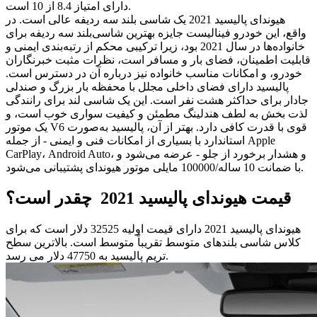
دارای امتیاز 8.4 از 10 است.
هیوندای پالیسید 2021 یک شاسی بلند سه ردیفه عالی است. در
واقع، این خودرو فینالیست جایزه بهترین شاسی‌بلند سه ردیفه برای
خانواده‌ها در سال 2021 بود، زیرا ترکیبی محکم از رتبه‌بندی ایمنی و
قابلیت اطمینان، فضای بار و مسافر است، نظرات مثبت خبرنگاران
خودرو، و امکانات مناسب خانواده نیز درباره آن در دسترس است.
پالیسید دارای فضای داخلی مجلل با محفظه بار بزرگ و صندلی
جادار برای حداکثر هشت نفر است. این یک شاسی لند برای رانندگی
لذت بخش به لطف هندلینگ مطمئن و کیفیت سواری خوب است، و
یک موتور V6 قوی با قدرت کافی دارد. بهتر از آن، پالیسید به‌صورت
استاندارد با بسیاری از امکانات فنی و ایمنی - از جمله Apple
CarPlay، Android Auto، و هشدار برخورد از جلو - عرضه می‌شود و
با ضمانت 10 ساله/100000 مایلی موتور هیوندای پشتیبانی می‌شود.
قیمت هیوندای پالیسید 2021 چقدر است؟
هیوندای پالیسید 2021 دارای قیمت اولیه 32525 دلار است که برای
کلاس شاسی بلندهای متوسط تقریباً متوسط است. بالاترین سطح
تریم پالیسید به 47750 دلار می رسد.