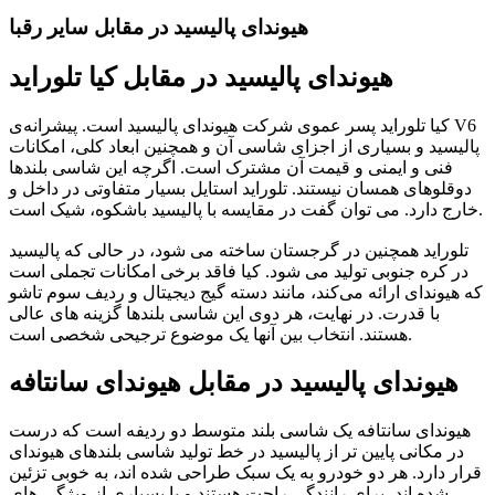
هیوندای پالیسید در مقابل سایر رقبا
هیوندای پالیسید در مقابل کیا تلوراید
کیا تلوراید پسر عموی شرکت هیوندای پالیسید است. پیشرانه‌ی V6
پالیسید و بسیاری از اجزای شاسی آن و همچنین ابعاد کلی، امکانات
فنی و ایمنی و قیمت آن مشترک است. اگرچه این شاسی بلندها
دوقلوهای همسان نیستند. تلوراید استایل بسیار متفاوتی در داخل و
خارج دارد. می توان گفت در مقایسه با پالیسید باشکوه، شیک است.
تلوراید همچنین در گرجستان ساخته می شود، در حالی که پالیسید
در کره جنوبی تولید می شود. کیا فاقد برخی امکانات تجملی است
که هیوندای ارائه می‌کند، مانند دسته گیج دیجیتال و ردیف سوم تاشو
با قدرت. در نهایت، هر دوی این شاسی بلندها گزینه های عالی
هستند. انتخاب بین آنها یک موضوع ترجیحی شخصی است.
هیوندای پالیسید در مقابل هیوندای سانتافه
هیوندای سانتافه یک شاسی بلند متوسط دو ردیفه است که درست
در مکانی پایین تر از پالیسید در خط تولید شاسی بلندهای هیوندای
قرار دارد. هر دو خودرو به یک سبک طراحی شده اند، به خوبی تزئین
شده اند، برای رانندگی راحت هستند و با بسیاری از ویژگی های