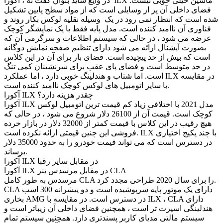
در وایع شاید بتوان گفت نه ، آکورا ILX ماشین خیلی خوبی نیست.
فضای داخلی آن پر از وسایلی است که از مواد سطح پایین تشکیل
شده است که انتظار نمی رود در یک وسیله نقلیه لوکس بکار روند و
فناوری آن ناامید کننده است. مدل پایه فقط با یک نمایشگر کوچک
عرضه می شود ، در حالی که سیستم اطلاعات و سرگرمی آن که
بصورت آپشنال ارائه می شود دارای تنظیم صفحه نمایش دوگانه
است که بیش از حد پیچیده است. فضای بار برای آن در این کلاس
در حد متوسط است و فضای پای عقب برای سرنشینان کمی تنگ
است. اما شتاب و هندلینگ خوبی دارد ، اما عملکرد ILX در مقایسه
با سایر اتومبیل های لوکس کوچک ناامید کننده است.
آکورا ILX چقدر هزینه دارد؟
آکورا ILX مدل 2021 با اختلافی زیاد کم قیمت ترین اتومبیل لوکس
کوچک است. قیمت آن از 26100 دلار شروع می شود ، در حالی که
هیچ رقیب در این کلاس با قیمت کمتر از 32000 دلار در بازار خرده
فروشی این چنین قیمتی ارائه نکرده است. ILX با چند پکیج اختیاری
در دسترس است که می تواند قیمت خودرو را به حدود 35000 دلار
برساند.
آکورا ILX در مقابل سایر رقبا
آکورا ILX در مقابل مرسدس بنز CLA
مرسدس به طور کامل CLA را برای سال 2020 طراحی مجدد کرد.
CLA دارای یک موتور پایه سرپوشیده است و دو پیشرانه 300 اسب
بخاری AMG در دسترس است. در مقایسه با ILX ، CLA دارای
هندلینگی اسپرت تر است ، همچنین فضای داخلی آن زیباتر است و
سیستم مالتی مدیای کاربر پسندتری دارد. همچنین سیستم تمام