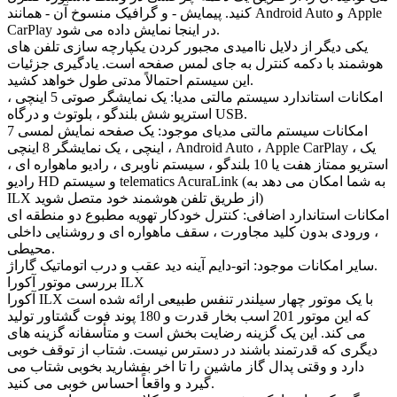
کنید. پیمایش - و گرافیک منسوخ آن - همانند Android Auto و Apple
CarPlay در اینجا نمایش داده می شود.
یکی دیگر از دلایل ناامیدی مجبور کردن یکپارچه سازی تلفن های
هوشمند با دکمه کنترل به جای لمس صفحه است. یادگیری جزئیات
این سیستم احتمالاً مدتی طول خواهد کشید.
امکانات استاندارد سیستم مالتی مدیا: یک نمایشگر صوتی 5 اینچی ،
استریو شش بلندگو ، بلوتوث و درگاه USB.
امکانات سیستم مالتی مدیای موجود: یک صفحه نمایش لمسی 7
اینچی ، یک نمایشگر 8 اینچی ، Android Auto ، Apple CarPlay ، یک
استریو ممتاز هفت یا 10 بلندگو ، سیستم ناوبری ، رادیو ماهواره ای ،
رادیو HD و سیستم telematics AcuraLink (به شما امکان می دهد به
ILX از طریق تلفن هوشمند خود متصل شوید)
امکانات استاندارد اضافی: کنترل خودکار تهویه مطبوع دو منطقه ای
، ورودی بدون کلید مجاورت ، سقف ماهواره ای و روشنایی داخلی
محیطی.
سایر امکانات موجود: اتو-دایم آینه دید عقب و درب اتوماتیک گاراژ.
بررسی موتور آکورا ILX
آکورا ILX با یک موتور چهار سیلندر تنفس طبیعی ارائه شده است
که این موتور 201 اسب بخار قدرت و 180 پوند فوت گشتاور تولید
می کند. این یک گزینه رضایت بخش است و متأسفانه گزینه های
دیگری که قدرتمند باشند در دسترس نیست. شتاب از توقف خوبی
دارد و وقتی پدال گاز ماشین را تا اخر بفشارید بخوبی شتاب می
گیرد و واقعاً احساس خوبی می کنید.