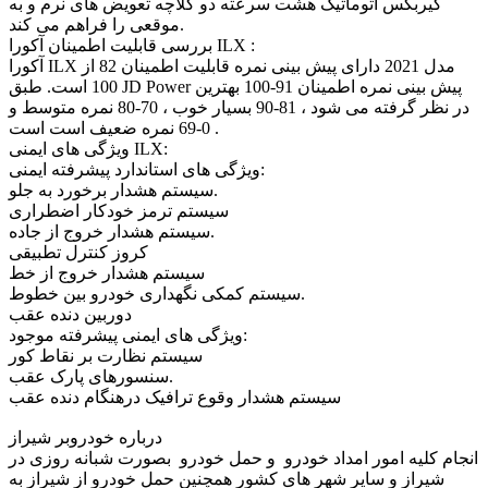
گیربکس اتوماتیک هشت سرعته دو کلاچه تعویض های نرم و به
موقعی را فراهم می کند.
بررسی قابلیت اطمینان آکورا ILX :
آکورا ILX مدل 2021 دارای پیش بینی نمره قابلیت اطمینان 82 از
100 است. طبق JD Power پیش بینی نمره اطمینان 91-100 بهترین
در نظر گرفته می شود ، 81-90 بسیار خوب ، 70-80 نمره متوسط و
0-69 نمره ضعیف است است .
ویژگی های ایمنی ILX:
ویژگی های استاندارد پیشرفته ایمنی:
سیستم هشدار برخورد به جلو.
سیستم ترمز خودکار اضطراری
سیستم هشدار خروج از جاده.
کروز کنترل تطبیقی
سیستم هشدار خروج از خط
سیستم کمکی نگهداری خودرو بین خطوط.
دوربین دنده عقب
ویژگی های ایمنی پیشرفته موجود:
سیستم نظارت بر نقاط کور
سنسورهای پارک عقب.
سیستم هشدار وقوع ترافیک درهنگام دنده عقب
درباره خودروبر شیراز
انجام کلیه امور امداد خودرو و حمل خودرو بصورت شبانه روزی در
شیراز و سایر شهر های کشور همچنین حمل خودرو از شیراز به