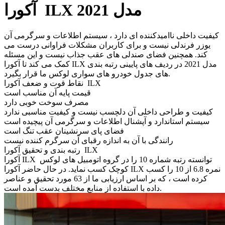
آکورا ILX مدل 2021
کیفیت داخلی ناامیدکننده ای دارد ، سیستم اطلاعات و سرگرمی آن
یوزر فرندلی نیست و برای کاربران مشکلات فراوانی درست می
کند. همچنین فضای صندلی های عقب جذاب نیست و این مسئله
کمک می کند تا آکورا ILX مدل 2021 در ردیف های پایینی رتبه بندی
های جدول خودرو های سواری لوکس ما قرار بگیرد.
نقاط قوت و ضعف آکورا ILX
قیمت پایه آن مناسب است
مصرف سوخت خوبی دارد
کیفیت و طراحی داخلی آن دلچسب نیست و کیفیت مناسبی ندارد
سیستم استاندارد و آپشنال اطلاعات و سرگرمی آن پیچیده است
فضای پای سرنشینان عقب تنگ است
رانندگی با آن به اندازه رقبای آن سرگرم کننده نیست
رتبه بندی و تحقیق آکورا ILX
آکورا ILX توانسته رتبه شماره 10 را در گروه اتومبیل های لوکس
کوچک کسب نماید. در حال حاضر آکورا ILX نمره 6.8 از 10 را کسب
کرده است ، که بر اساس ارزیابی ما از 63 مورد تحقیق و عناصر
داده با استفاده از منابع مختلف بدست آمده است.