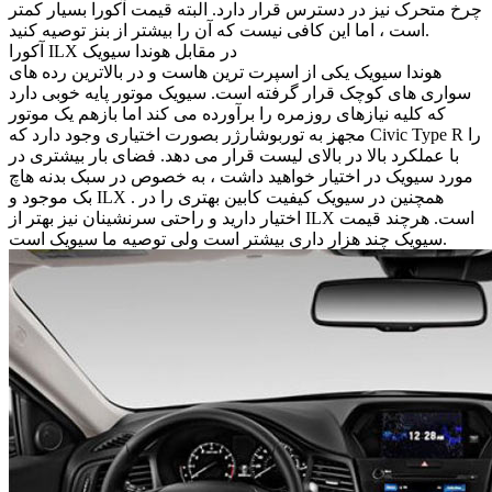
چرخ متحرک نیز در دسترس قرار دارد. البته قیمت آکورا بسیار کمتر
است ، اما این کافی نیست که آن را بیشتر از بنز توصیه کنید.
آکورا ILX در مقابل هوندا سیویک
هوندا سیویک یکی از اسپرت ترین هاست و در بالاترین رده های
سواری های کوچک قرار گرفته است. سیویک موتور پایه خوبی دارد
که کلیه نیازهای روزمره را برآورده می کند اما بازهم یک موتور
مجهز به توربوشارژر بصورت اختیاری وجود دارد که Civic Type R را
با عملکرد بالا در بالای لیست قرار می دهد. فضای بار بیشتری در
مورد سیویک در اختیار خواهید داشت ، به خصوص در سبک بدنه هاچ
بک موجود و ILX . همچنین در سیویک کیفیت کابین بهتری را در
اختیار دارید و راحتی سرنشینان نیز بهتر از ILX است. هرچند قیمت
سیویک چند هزار داری بیشتر است ولی توصیه ما سیویک است.